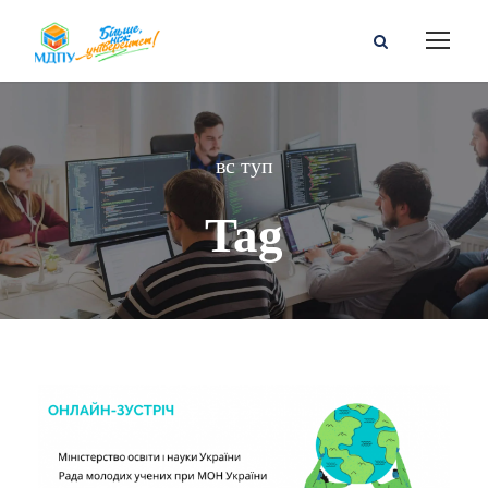
вс туп
Tag