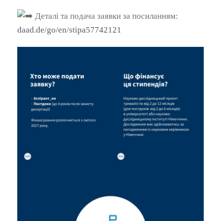
Деталі та подача заявки за посиланням:
daad.de/go/en/stipa57742121