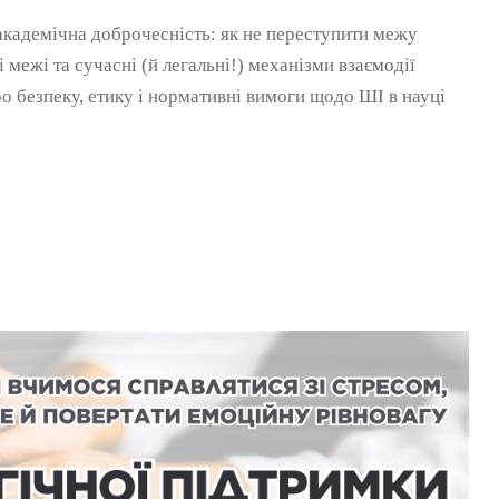
академічна доброчесність: як не переступити межу
 межі та сучасні (й легальні!) механізми взаємодії
 безпеку, етику і нормативні вимоги щодо ШІ в науці