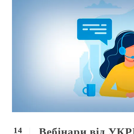
Вебінари від УК
14