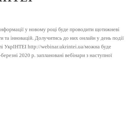
 інформації у новому році буде проводити щотижневі
ти та інновацій. Долучитись до них онлайн у день події
і УкрІНТЕІ http://webinar.ukrintei.ua/можна буде
і-березні 2020 р. заплановані вебінари з наступної