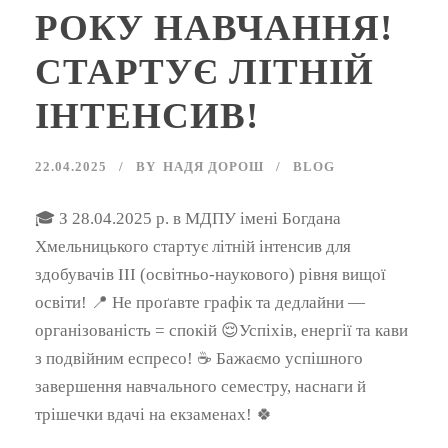
РОКУ НАВЧАННЯ!
СТАРТУЄ ЛІТНІЙ
ІНТЕНСИВ!
22.04.2025
BY
НАДЯ ДОРОШ
BLOG
🎓 З 28.04.2025 р. в МДПУ імені Богдана
Хмельницького стартує літній інтенсив для
здобувачів ІІІ (освітньо-наукового) рівня вищої
освіти! 📍 Не проґавте графік та дедлайни —
організованість = спокій 😌Успіхів, енергії та кави
з подвійним еспресо! ☕️ Бажаємо успішного
завершення навчального семестру, наснаги й
трішечки вдачі на екзаменах! 🍀