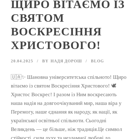
ЩИРО ВІТАЄМО ІЗ
СВЯТОМ
ВОСКРЕСІННЯ
ХРИСТОВОГО!
20.04.2025
BY
НАДЯ ДОРОШ
BLOG
🇺🇦✨ Шановна університетська спільното! Щиро
вітаємо із святом Воскресіння Христового! 🕊️
Христос Воскрес! І разом із Ним воскресають
наша надія на довгоочікуваний мир, наша віра у
Перемогу, наше єднання як народу, як нації, як
української освітньої спільноти. Сьогодні
Великдень — це більше, ніж традиція.Це символ
стійкості, сили духу та незламної любові до