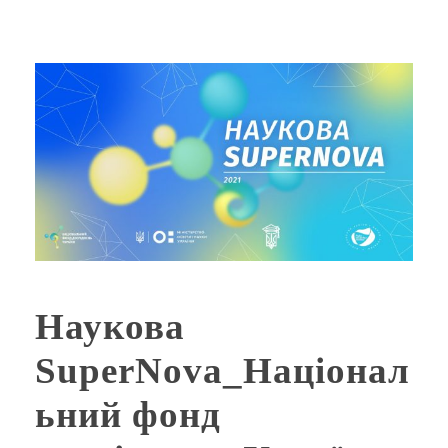
Наукова
SuperNova_Націонал
ьний фонд