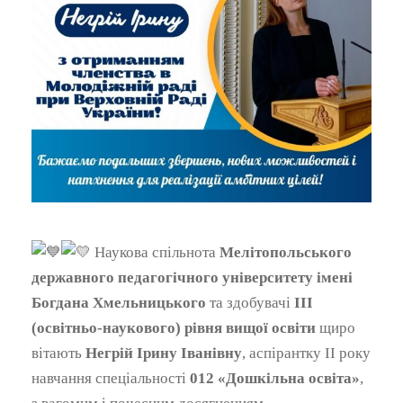
Наукова спільнота
Мелітопольського
державного педагогічного університету імені
Богдана Хмельницького
та здобувачі
ІІІ
(освітньо-наукового) рівня вищої освіти
щиро
вітають
Негрій Ірину Іванівну
, аспірантку ІІ року
навчання спеціальності
012 «Дошкільна освіта»
,