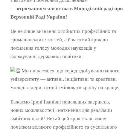
з вагомим і почесним досягненням
—
отриманням членства в Молодіжній раді при
Верховній Раді України!
Це не лише визнання особистих професійних та
громадянських якостей, а й вагомий крок до
посилення голосу молодих науковців у
формуванні державної політики.
Ми пишаємося, що серед здобувачів нашого
університету — активні, ініціативні та креативні
молоді лідери, готові змінювати країну на краще.
Бажаємо Ірині Іванівні подальших звершень,
нових можливостей і натхнення для реалізації
амбітних цілей! Нехай цей крок стане лише
початком великого професійного та суспільного