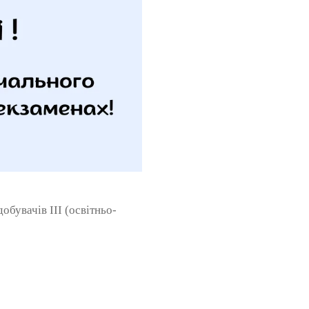
добувачів ІІІ (освітньо-