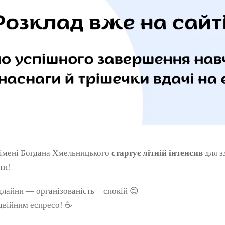
імені Богдана Хмельницького
стартує літній інтенсив
для з
ти!
длайни — організованість = спокій 😌
одвійним еспресо! ☕️