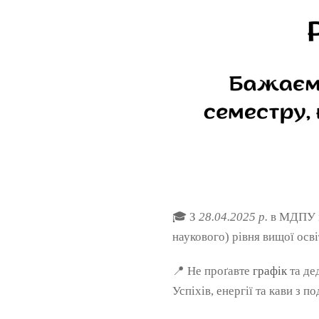
🎓 З
28.04.2025 р.
в МДПУ 
наукового) рівня вищої осві
📍 Не проґавте
графік
та де
Успіхів, енергії та кави з п