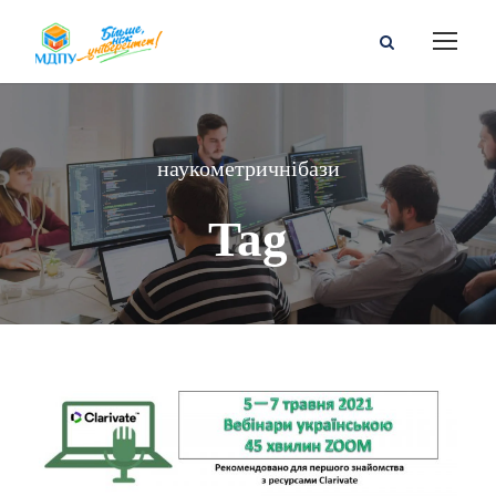
наукометричнібази
Tag