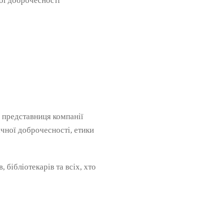
ої доброчесності
, представниця компанії
ічної доброчесності, етики
 бібліотекарів та всіх, хто