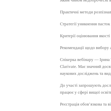
Яким чином недоброчесні в
Практичні методи розпізна
Стратегії уникнення пасток
Критерії оцінювання якості
Рекомендації щодо вибору 
Спікерка вебінару — Ірина 
Clarivate. Має значний досв
наукових досліджень та вид
До участі запрошують дослід
працює у сфері вищої освіт
Реєстрація обов’язкова та в