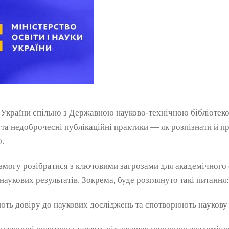
ки України спільно з Державною науково-технічною бібліоте
та недоброчесні публікаційні практики — як розпізнати й пр
0.
змогу розібратися з ключовими загрозами для академічного
аукових результатів. Зокрема, буде розглянуто такі питання:
ють довіру до наукових досліджень та спотворюють наукову