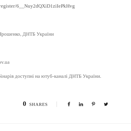
/register/6__Nuy2dQXiD1ziIePkHvg
 Ярошенко, ДНТБ України
ov.ua
інарів доступні на ютуб-каналі ДНТБ України.
0
SHARES