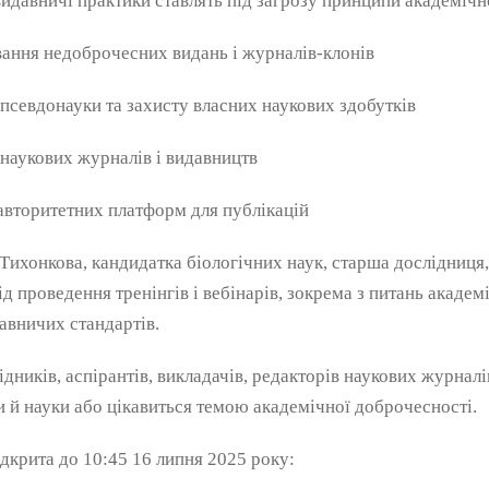
идавничі практики ставлять під загрозу принципи академічн
вання недоброчесних видань і журналів-клонів
 псевдонауки та захисту власних наукових здобутків
 наукових журналів і видавництв
авторитетних платформ для публікацій
Тихонкова, кандидатка біологічних наук, старша дослідниця
ід проведення тренінгів і вебінарів, зокрема з питань академ
авничих стандартів.
ників, аспірантів, викладачів, редакторів наукових журналів,
и й науки або цікавиться темою академічної доброчесності.
ідкрита до 10:45 16 липня 2025 року: