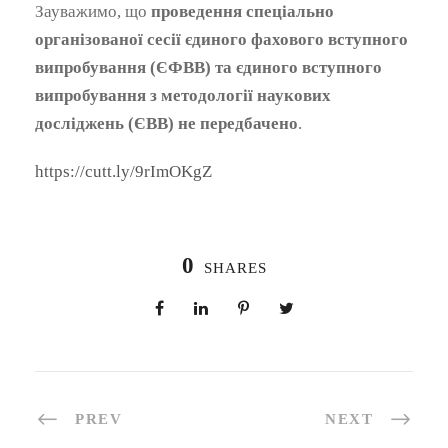
Зауважимо, що
проведення спеціально
організованої сесії єдиного фахового вступного
випробування (ЄФВВ) та
єдиного вступного
випробування з методології наукових
досліджень (ЄВВ)
не передбачено
.
https://cutt.ly/9rImOKgZ
0
SHARES
PREV
NEXT