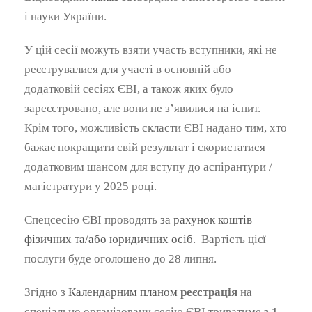
і науки України.
У цій сесії можуть взяти участь вступники, які не
реєструвалися для участі в основній або
додатковій сесіях ЄВІ, а також яких було
зареєстровано, але вони не з’явилися на іспит.
Крім того, можливість скласти ЄВІ надано тим, хто
бажає покращити свій результат і скористатися
додатковим шансом для вступу до аспірантури /
магістратури у 2025 році.
Спецсесію ЄВІ проводять
за рахунок коштів
фізичних та/або юридичних осіб
. Вартість цієї
послуги буде оголошено до 28 липня.
Згідно з
Календарним планом
реєстрація
на
спеціально організовану сесію ЄВІ триватиме
з 1