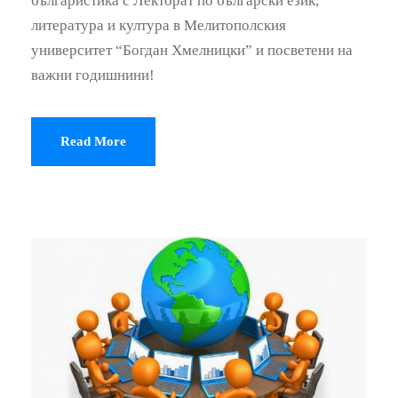
българистика с Лекторат по български език,
литература и култура в Мелитополския
университет “Богдан Хмелницки” и посветени на
важни годишнини!
Read More