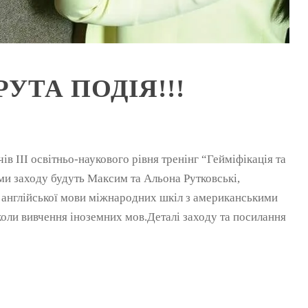
УТА ПОДІЯ!!!
чів ІІІ освітньо-наукового рівня тренінг “Гейміфікація та
рами заходу будуть Максим та Альона Рутковські,
і англійської мови міжнародних шкіл з американськими
коли вивчення іноземних мов.Деталі заходу та посилання