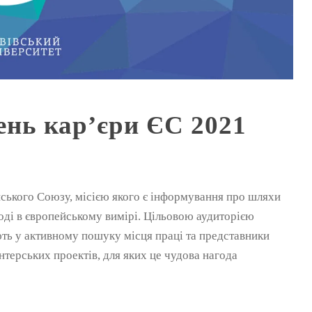
ень кар’єри ЄС 2021
йського Союзу, місією якого є інформування про шляхи
оді в європейському вимірі. Цільовою аудиторією
ють у активному пошуку місця праці та представники
нтерських проектів, для яких це чудова нагода