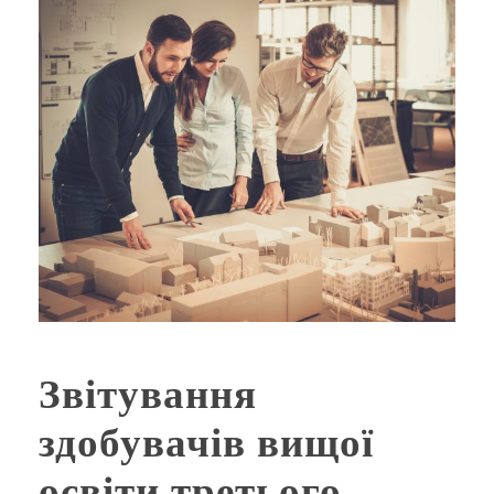
Звітування
здобувачів вищої
освіти третього