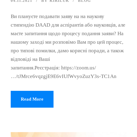
04.11.2021
BY
KIRILUK
BLOG
Ви плануєте подавати заяву на на наукову
стипендію DAAD для аспірантів або науковців, але
маєте запитання щодо процесу подання заяви? На
нашому заході ми розповімо Вам про цей процес,
про типові помилки, дамо корисні поради, а також
відповіді на Ваші
запитання.Реєстрація: https://zoom.us/
…/tJMrce6vqzgjE9E6vIUfWvyoZuzY3s-TC1An
Read More