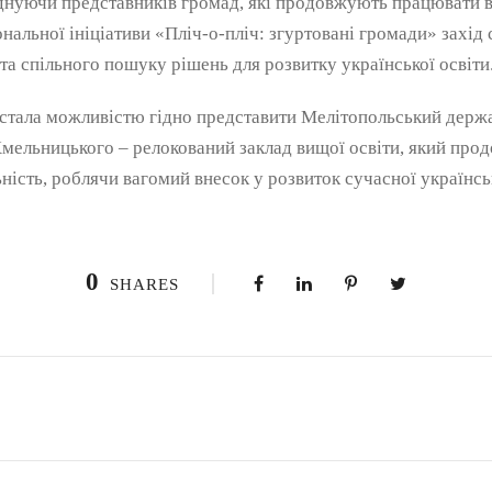
єднуючи представників громад, які продовжують працювати в
нальної ініціативи «Пліч-о-пліч: згуртовані громади» захід
та спільного пошуку рішень для розвитку української освіти
 стала можливістю гідно представити Мелітопольський держ
Хмельницького – релокований заклад вищої освіти, який про
ність, роблячи вагомий внесок у розвиток сучасної українськ
0
SHARES