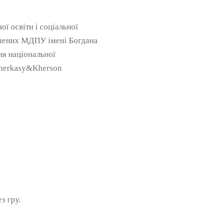
ї освіти і соціальної
вчених МДПУ імені Богдана
ня національної
Cherkasy&Kherson
з гру.