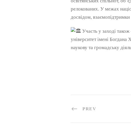
освітянських спільнот, об’
релокованих. У межах націо
досвідом, взаємопідтримки 
Участь у заході також
університет імені Богдана 
наукову та громадську діяль
PREV