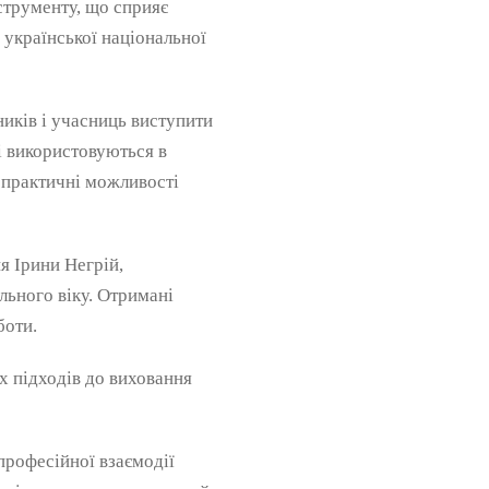
струменту, що сприяє
 української національної
иків і учасниць виступити
і використовуються в
а практичні можливості
я Ірини Негрій,
льного віку. Отримані
боти.
х підходів до виховання
рофесійної взаємодії