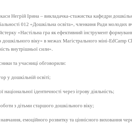
ркаси Негрій Ірина – викладачка-стажистка кафедри дошкільно
ціальності 012 «Дошкільна освіта», членкиня Ради молодих 
йстерку «Настільна гра як ефективний інструмент формуван
го дошкільного віку» в межах Магістрального міні-EdCamp 
ність внутрішньої сили».
сники та учасниці обговорили:
ор у дошкільній освіті;
 національної ідентичності через ігрову діяльність;
оботи з дітьми старшого дошкільного віку;
авчання, емоційного розвитку та ціннісного виховання чере