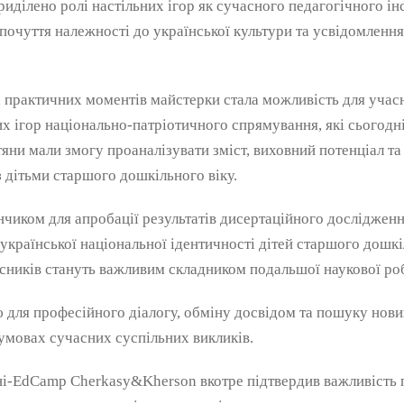
иділено ролі настільних ігор як сучасного педагогічного ін
 почуття належності до української культури та усвідомлення
 практичних моментів майстерки стала можливість для учасн
них ігор національно-патріотичного спрямування, які сьогодн
яни мали змогу проаналізувати зміст, виховний потенціал т
з дітьми старшого дошкільного віку.
анчиком для апробації результатів дисертаційного дослідженн
раїнської національної ідентичності дітей старшого дошкі
асників стануть важливим складником подальшої наукової ро
 для професійного діалогу, обміну досвідом та пошуку нови
умовах сучасних суспільних викликів.
і-EdCamp Cherkasy&Kherson вкотре підтвердив важливість п