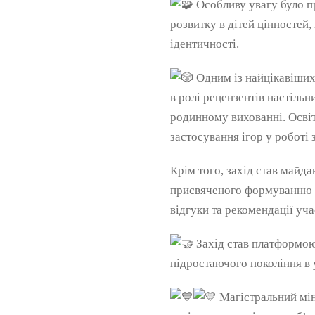
Особливу увагу було пр
розвитку в дітей цінностей,
ідентичності.
Одним із найцікавіших
в ролі рецензентів настіль
родинному вихованні. Освіт
застосування ігор у роботі 
Крім того, захід став майд
присвяченого формуванню ук
відгуки та рекомендації уч
Захід став платформою
підростаючого покоління в 
Магістральний мін