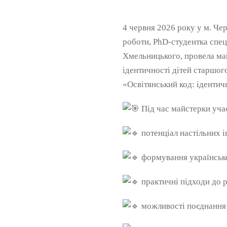
4 червня 2026 року у м. Че
роботи, PhD-студентка спе
Хмельницького, провела ма
ідентичності дітей старшо
«Освітянський код: ідентич
Під час майстерки уча
потенціал настільних іг
формування української
практичні підходи до р
можливості поєднання н