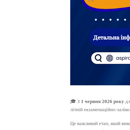
🎓 З
1 червня 2026 року
дл
літній екзаменаційно-заліко
Це важливий етап, який вим