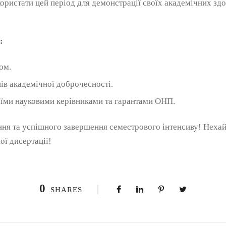
ристати цей період для демонстрації своїх академічних здо
:
ом.
в академічної доброчесності.
воїми науковими керівниками та гарантами ОНП.
ння та успішного завершення семестрового інтенсиву! Нехай
ї дисертації!
0
SHARES