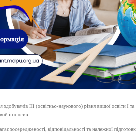
я здобувачів ІІІ (освітньо-наукового) рівня вищої освіти I та
вий інтенсив.
агає зосередженості, відповідальності та належної підготовк