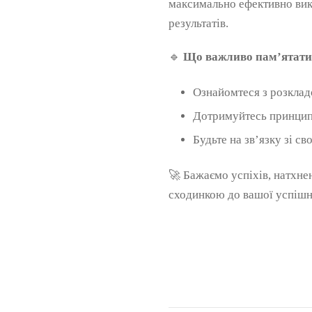
максимально ефективно вико
результатів.
🔹
Що важливо пам’ятати
Ознайомтеся з розклад
Дотримуйтесь принципі
Будьте на зв’язку зі с
🚀 Бажаємо успіхів, натхне
сходинкою до вашої успішно