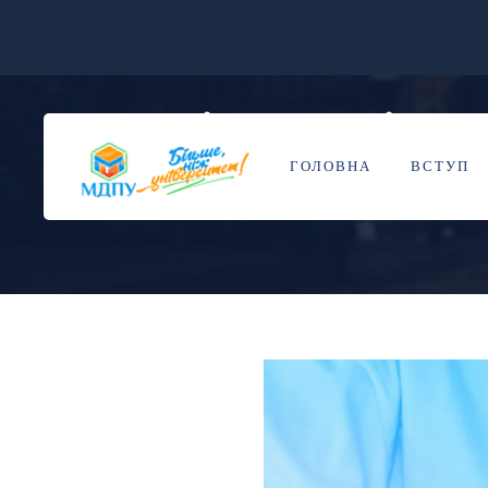
“Ніч молодіжної
06
КВІ
ГОЛОВНА
ВСТУП
BY
KIRILUK
BLOG
ЗАХОДИ
0