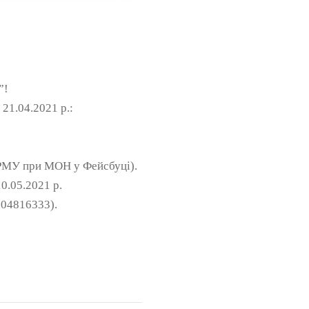
”!
21.04.2021 р.:
а РМУ при МОН у Фейсбуці).
0.05.2021 р.
504816333).