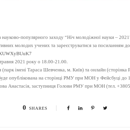
в науково-популярного заходу “Ніч молодіжної науки – 2021
вних молодих учених та зареєструватися за посиланням до 
mGhXUWXyBUuK7
травня 2021 року о 18.00-21.00.
(парк імені Тараса Шевченка, м. Київ) та онлайн (сторінк
уде опублікована на сторінці РМУ при МОН у Фейсбуці до 1
хова Анастасія, заступниця Голови РМУ при МОН (тел. +380
0
SHARES