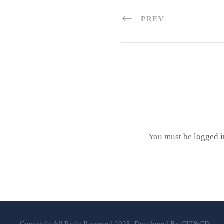
PREV
You must be
logged i
Copyright All Right Reserved 2025. Developed By CIT&CD