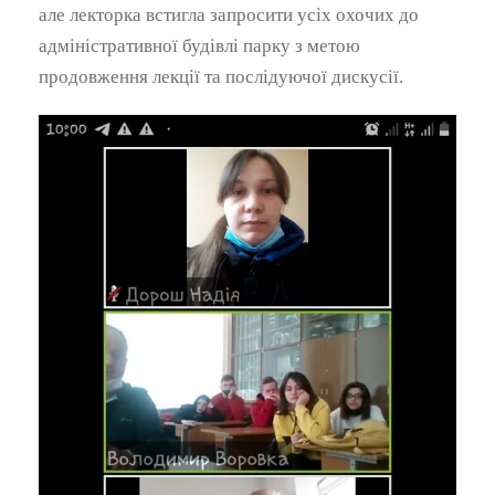
але лекторка встигла запросити усіх охочих до
адміністративної будівлі парку з метою
продовження лекції та послідуючої дискусії.