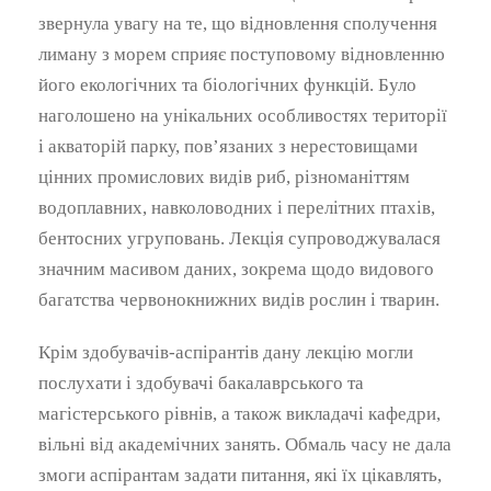
звернула увагу на те, що відновлення сполучення
лиману з морем сприяє поступовому відновленню
його екологічних та біологічних функцій. Було
наголошено на унікальних особливостях території
і акваторій парку, пов’язаних з нерестовищами
цінних промислових видів риб, різноманіттям
водоплавних, навколоводних і перелітних птахів,
бентосних угруповань. Лекція супроводжувалася
значним масивом даних, зокрема щодо видового
багатства червонокнижних видів рослин і тварин.
Крім здобувачів-аспірантів дану лекцію могли
послухати і здобувачі бакалаврського та
магістерського рівнів, а також викладачі кафедри,
вільні від академічних занять. Обмаль часу не дала
змоги аспірантам задати питання, які їх цікавлять,