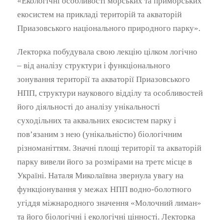
«Екологічні особливості морських та приморських
екосистем на прикладі територій та акваторій
Приазовського національного природного парку».
Лекторка побудувала свою лекцію цілком логічно
– від аналізу структури і функціонального
зонування території та акваторії Приазовського
НПП, структури наукового відділу та особливостей
його діяльності до аналізу унікальності
суходільних та аквальних екосистем парку і
пов’язаним з нею (унікальністю) біологічним
різноманіттям. Значні площі території та акваторій
парку вивели його за розмірами на третє місце в
Україні. Наталя Миколаївна звернула увагу на
функціонування у межах НПП водно-болотного
угіддя міжнародного значення «Молочний лиман»
та його біологічні і екологічні цінності. Лекторка