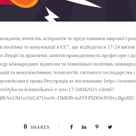
ладачів, вчителів, аспірантів та представників широкої гром
 політика та комунікації в ЄС”, що відбудеться 17-24 квітня 
.Лекції та практичні заняття проводитимуть професори і до
едр міжнародних відносин та зовнішньої політики, міжнарод
цій та комунікативних технологій, світового господарства
вропейського права.Реєстрація за посиланням: https://erasmu
polityka-ta-komunikatsii-v-yes-17-24042021-r.html?
UQBlAxUM1o1htCd7UnnSc-DMDPcmZ9YPSDOnN59ycBgu8IU
0
SHARES