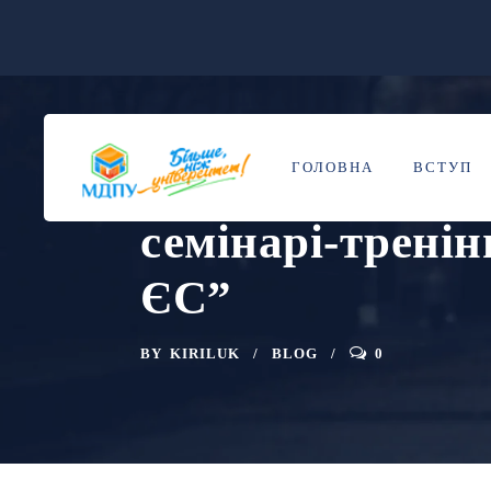
Запрошуємо досл
17
БЕР
ГОЛОВНА
ВСТУП
та представникі
семінарі-тренін
ЄС”
BY
KIRILUK
BLOG
0