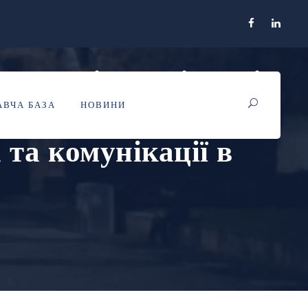
вчителів, аспірантів
ВЧА БАЗА
НОВИНИ
ті до участі у
 та комунікації в