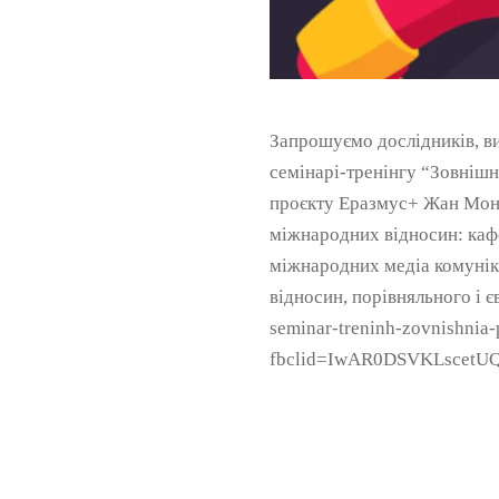
Запрошуємо дослідників, вик
семінарі-тренінгу “Зовнішня
проєкту Еразмус+ Жан Моне
міжнародних відносин: каф
міжнародних медіа комуніка
відносин, порівняльного і є
seminar-treninh-zovnishnia-
fbclid=IwAR0DSVKLscet