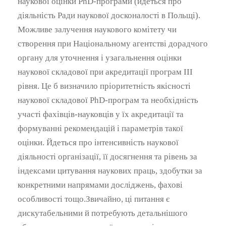
наукової оцінки PhD-програми (йдеться про
діяльність Ради наукової досконалості в Польщі).
Можливе залучення наукового комітету чи
створення при Національному агентстві дорадчого
органу для уточнення і узагальнення оцінки
наукової складової при акредитації програм ІІІ
рівня. Це б визначило пріоритетність якісності
наукової складової PhD-програм та необхідність
участі фахівців-науковців у їх акредитації та
формуванні рекомендацій і параметрів такої
оцінки. Йдеться про інтенсивність наукової
діяльності організації, її досягнення та рівень за
індексами цитування наукових праць, здобутки за
конкретними напрямами досліджень, фахові
особливості тощо.Звичайно, ці питання є
дискутабельними й потребують детальнішого