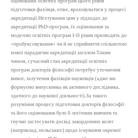
оцінюванні освітніх програм цього рівня
підготовки фахівця, отже, враховуватися у процесі
акредитації.Нехтування цим у підходах до
акредитації PhD-програм, їх оцінювання за
моделлю освітніх програм І-ІІ рівня призводять до
«пробуксовування» чи й не сприйняття спільнотою
нової парадигми акредитації загалом.Таким
чином, сучасний стан акредитації освітніх
програм докторів філософії потребує уточнення
вимог, залучення фахівців-науковців (адже ми
формуємо випускника як активного дослідника,
здатного до наукової діяльності).За такого
розуміння процесу підготовки докторів філософії
та його оцінювання було б логічним вивчити та
гнучко застосувати досвід закордонних колег
(наприклад, польських) щодо існування окремої