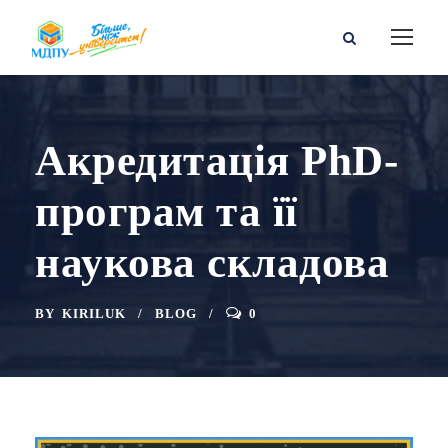
Акредитація PhD-
програм та її
наукова складова
BY
KIRILUK
BLOG
0