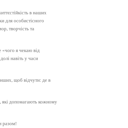
иттєстійкість в наших
ики для особистісного
ор, творчість та
 «чого я чекаю від
долі навіть у часи
інших, щоб відчути: де в
и, які допомагають кожному
и разом!