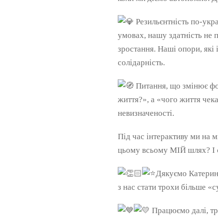
Резильєнтність по-укра
умовах, нашу здатність не 
зростання. Наші опори, які
солідарність.
Питання, що змінює фо
життя?», а «чого життя чека
невизначеності.
Під час інтерактиву ми на м
цьому всьому МІЙ шлях? І с
Дякуємо Катерині
з нас стати трохи більше «
Працюємо далі, тр