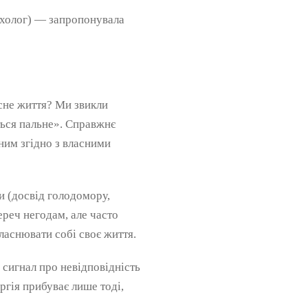
ихолог) — запропонувала
сне життя? Ми звикли
ється пальне». Справжнє
ним згідно з власними
 (досвід голодомору,
ереч негодам, але часто
ласнювати собі своє життя.
сигнал про невідповідність
ргія прибуває лише тоді,