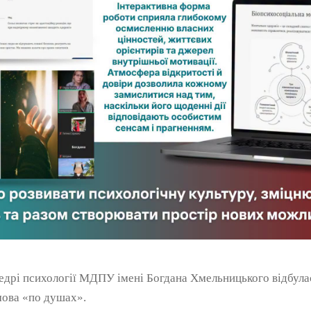
едрі психології МДПУ імені Богдана Хмельницького відбулася
мова «по душах».