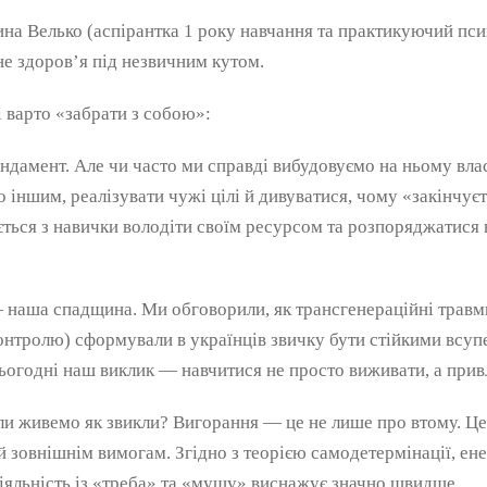
на Велько (аспірантка 1 року навчання та практикуючий пс
е здоров’я під незвичним кутом.
кі варто «забрати з собою»:
дамент. Але чи часто ми справді вибудовуємо на ньому вла
о іншим, реалізувати чужі цілі й дивуватися, чому «закінчу
ться з навички володіти своїм ресурсом та розпоряджатися 
аша спадщина. Ми обговорили, як трансгенераційні травми
контролю) сформували в українців звичку бути стійкими всуп
огодні наш виклик — навчитися не просто виживати, а прив
и живемо як звикли? Вигорання — це не лише про втому. Це 
 зовнішнім вимогам. Згідно з теорією самодетермінації, ене
іяльність із «треба» та «мушу» виснажує значно швидше.