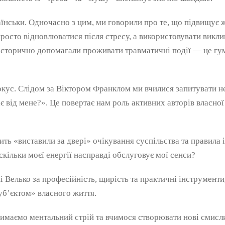
їнськи. Одночасно з цим, ми говорили про те, що підвищує ж
просто відновлюватися після стресу, а використовувати викл
 історично допомагали проживати травматичні події — це гум
кус. Слідом за Віктором Франклом ми вчилися запитувати не
є від мене?». Це повертає нам роль активних авторів власної 
ить «виставили за двері» очікування суспільства та правила 
кільки моєї енергії насправді обслуговує мої сенси?
 Велько за професійність, щирість та практичні інструмент
суб’єктом» власного життя.
имаємо ментальний стрій та вчимося створювати нові смисл