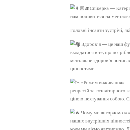
Спікерка — Катери
нам подивитися на ментальн
Головні інсайти зустрічі, я
Здоров’я — це наш фун
вкладатися в те, що потрібн
ментальне здоров’я починає
цінностями.
«Режим виживання» — н
репресій та тоталітарного 
ціною нехтування собою. Сь
Чому ми вигораємо кол
наших внутрішніх цінностей
коли ми діємо автономно. Д