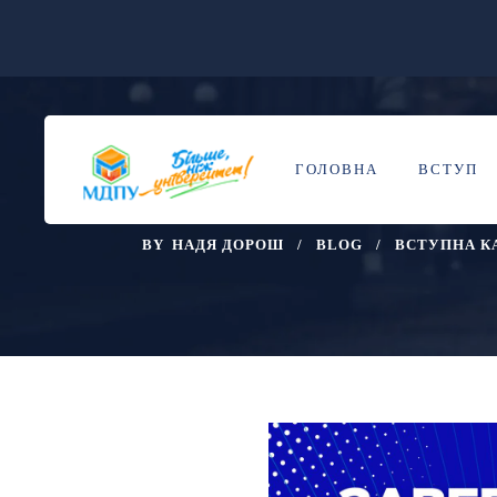
ФІНІШНА ПРЯ
11
ТРА
ГОЛОВНА
ВСТУП
ЄВІ/ЄВВ!
BY
НАДЯ ДОРОШ
BLOG
ВСТУПНА К