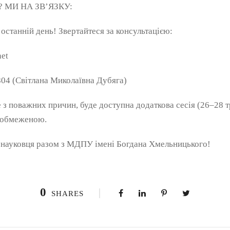
МИ НА ЗВ’ЯЗКУ:
 останній день! Звертайтеся за консультацією:
et
4 (Світлана Миколаївна Дубяга)
е з поважних причин, буде доступна додаткова сесія (26–28 тр
и обмеженою.
науковця разом з МДПУ імені Богдана Хмельницького!
0
SHARES