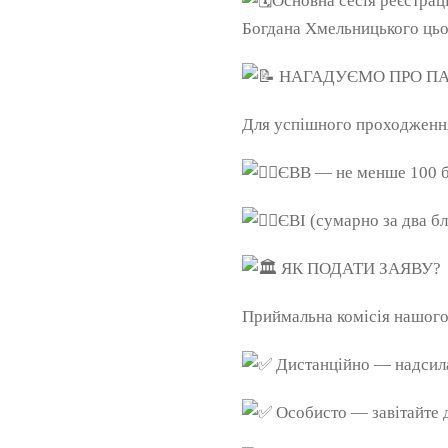
Основна сесія реєстрац
Богдана Хмельницького цьог
НАГАДУЄМО ПРО ПА
Для успішного проходження
ЄВВ — не менше 100 б
ЄВІ (сумарно за два б
ЯК ПОДАТИ ЗАЯВУ?
Приймальна комісія нашого
Дистанційно — надсилай
Особисто — завітайте д