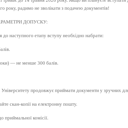
ії триває до 14 травня 2026 року. Якщо ви плануєте вступат
о року, радимо не зволікати з подачею документів!
РАМЕТРИ ДОПУСКУ:
 до наступного етапу вступу необхідно набрати:
алів.
локи) — не менше 300 балів.
 Університету продовжує приймати документи у зручних дл
те скан-копії на електронну пошту.
о приймальної комісії.