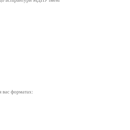
и до аспірантури МДПУ імені
я вас форматах: