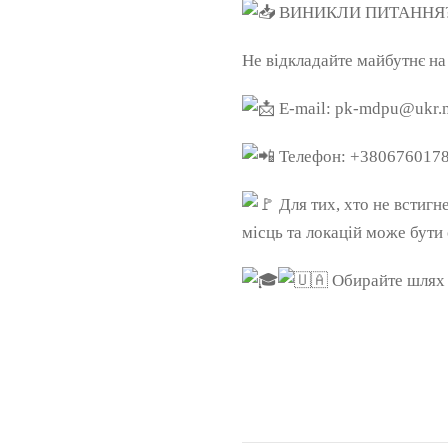
ВИНИКЛИ ПИТАННЯ? 
Не відкладайте майбутнє на
E-mail: pk-mdpu@ukr.n
Телефон: +38067601780
Для тих, хто не встигн
місць та локацій може бут
Обирайте шлях 