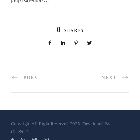
pidpysav-ukaz…
0
SHARES
PREV
NEXT
Copyright All Right Reserved 2025. Developed By
CIT&CD