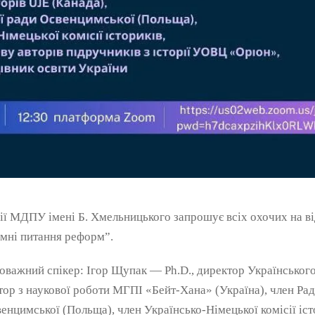
гії МДПУ імені Б. Хмельницького запрошує всіх охочих на в
лемні питання реформ”.
важний спікер: Ігор Щупак — Ph.D., директор Українського
ор з наукової роботи МГПІ «Бейт-Хана» (Україна), член Рад
нцимської (Польща), член Українсько-Німецької комісії істо