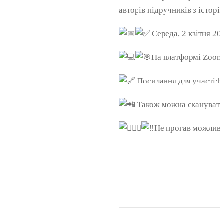
авторів підручників з істо
Середа, 2 квітня 2
На платформі Zoo
Посилання для участі:
Також можна сканувати
Не прогав можливі