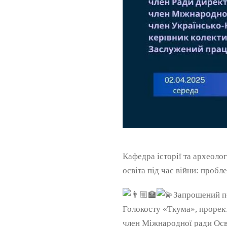
Кафедра історії та археоло
освіта під час війни: проб
Запрошений по
Голокосту «Ткума», прорект
член Міжнародної ради Осве