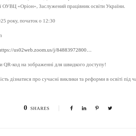
рії ОУВЦ «Оріон», Заслужений працівник освіти України.
025 року, початок о 12:30
m
https://us02web.zoom.us/j/84883972800…
 QR-код на зображенні для швидкого доступу!
сть дізнатися про сучасні виклики та реформи в освіті під ч
0
SHARES