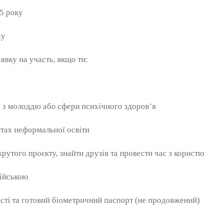
5 року
ny
явку на участь, якщо ти:
и з молоддю або сфери психічного здоровʼя
ктах неформальної освіти
рутого проєкту, знайти друзів та провести час з користю
ійською
сті та готовий біометричний паспорт (не продовжений)