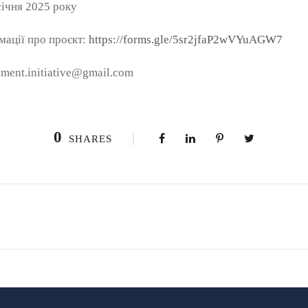
січня 2025 року
мації про проєкт:
https://forms.gle/5sr2jfaP2wVYuAGW7
pment.initiative@gmail.com
0
SHARES