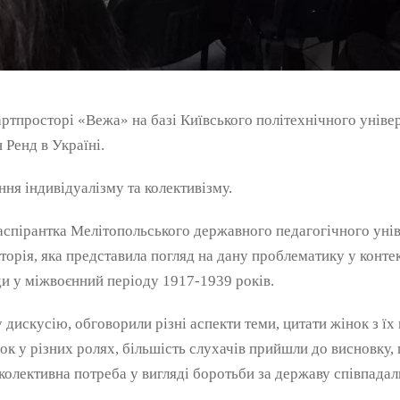
артпросторі «Вежа» на базі Київського політехнічного універ
Ренд в Україні.
ня індивідуалізму та колективізму.
аспірантка Мелітопольського державного педагогічного унів
орія, яка представила погляд на дану проблематику у контек
ди у міжвоєнний періоду 1917-1939 років.
у дискусію, обговорили різні аспекти теми, цитати жінок з їх
ок у різних ролях, більшість слухачів прийшли до висновку, 
 колективна потреба у вигляді боротьби за державу співпадал