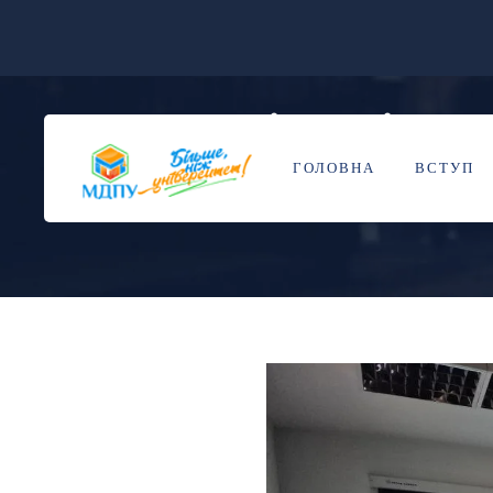
Індивідуалізм п
29
ЖОВ
ГОЛОВНА
ВСТУП
BY
НАДЯ ДОРОШ
BLOG
0