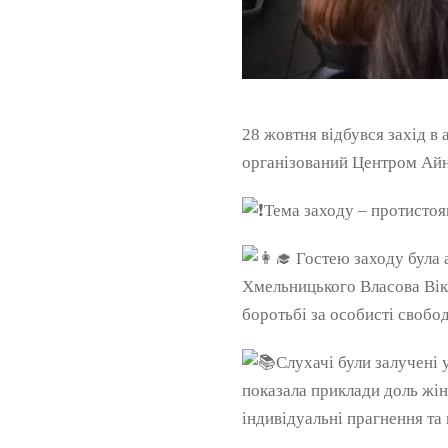
28 жовтня відбувся захід в 
організований Центром Айн 
Тема заходу – протистоян
Гостею заходу була 
Хмельницького Власова Вікт
боротьбі за особисті свобо
Слухачі були залучені 
показала приклади доль жін
індивідуальні прагнення та