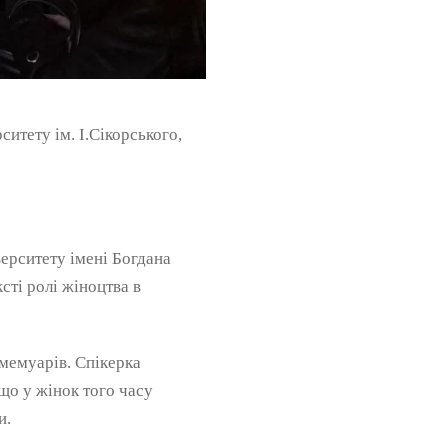
ситету ім. І.Сікорського,
ерситету імені Богдана
сті ролі жіноцтва в
 мемуарів. Спікерка
що у жінок того часу
и.