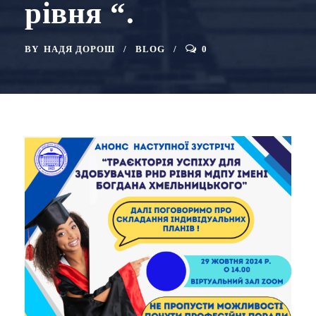
рівня “.
BY
НАДЯ ДОРОШ
BLOG
0