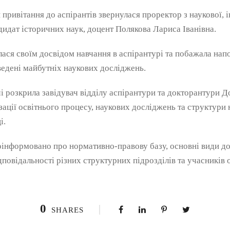
привітання до аспірантів звернулася проректор з наукової, 
дидат історичних наук, доцент Полякова Лариса Іванівна.
ася своїм досвідом навчання в аспірантурі та побажала напо
едені майбутніх наукових досліджень.
ічі розкрила завідувач відділу аспірантури та докторантури
ації освітнього процесу, наукових досліджень та структури н
і.
роінформовано про нормативно-правову базу, основні види д
дповідальності різних структурних підрозділів та учасників 
0
SHARES