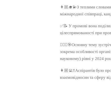
👩🏼‍🎓💫З теплими словами 
міжнародної співпраці, кан
✅📝 У промові вона поділил
цілеспрямованості при пров
🙋🏻‍♀️🎯Основну тему зустр
зокрема особливості організ
науковому) рівні у 2024 роц
👩🏼‍💻‼️Аспірантів було п
взаємовідносин та сферу ві