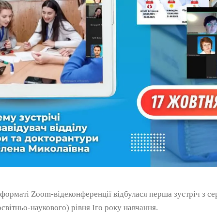
форматі Zoom-відеконференції відбулася перша зустріч з сер
(освітньо-наукового) рівня Іго року навчання.