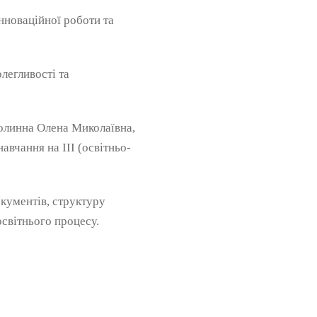
інноваційної роботи та
легливості та
 Долинна Олена Миколаївна,
авчання на ІІІ (освітньо-
окументів, структуру
освітнього процесу.