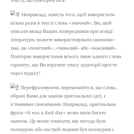
тексту, що повторюється.
Наприклад, замість того, щоб використати
кілька разів в тексті слова «значний», Ви, щоб
описати вклад Ваших попередників при огляді
літератури, можете використовувати синоніми –
такі, як «помітний», «чималий» або «важливий».
Повторне використання всього лише одного слова
гарантує, що Ви втратите увагу аудиторії просто
через нудьгу!
Перефразовуючи, переконайтеся, що слова,
обрані Вами для заміни оригінальної ідеї, є
істинними синонімами. Наприклад, оригінальна
фраза «It was a dark day» може мати багато
значень. Це може означати, що погода була
похмурою або настрій людини був похмурим і