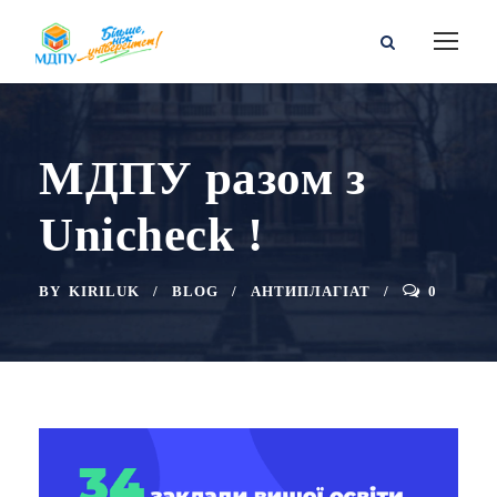
МДПУ разом з
Unicheck !
BY
KIRILUK
BLOG
АНТИПЛАГІАТ
0