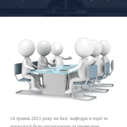
14 травня
2021 року на базі
кафедри
історії та
археології було
організован
о
та проведено