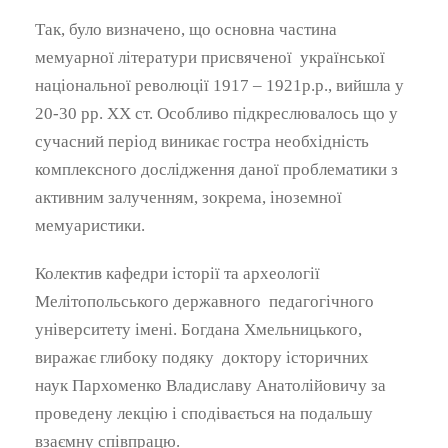
Так, було визначено, що основна частина
мемуарної літератури присвяченої української
національної революції 1917 – 1921р.р., вийшла у
20-30 рр. ХХ ст. Особливо підкреслювалось що у
сучасний період виникає гостра необхідність
комплексного дослідження даної проблематики з
активним залученням, зокрема, іноземної
мемуаристики.
Колектив кафедри історії та археології
Мелітопольського державного педагогічного
університету імені. Богдана Хмельницького,
виражає глибоку подяку доктору історичних
наук
Пархоменко Владислав
у
Анатолійович
у за
проведену лекцію і сподівається на подальшу
взаємну співпрацю.