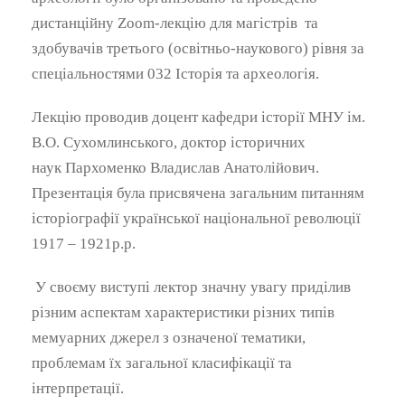
дистанційну Zoom-лекцію для
магістрів та
здобувачів третього (освітньо-наукового) рівня за
спеціальностями
032 Історія та археологія
.
Лекцію проводив доцент кафедри історії МНУ ім.
В.О. Сухомлинського, доктор історичних
наук
Пархоменко Владислав Анатолійович
.
Презентація була присвячена загальним питанням
історіографії української національної революції
1917 – 1921р.р.
У своєму виступі лектор значну увагу приділив
різним аспектам характеристики різних типів
мемуарних джерел з означеної тематики,
проблемам їх загальної класифікації та
інтерпретації.