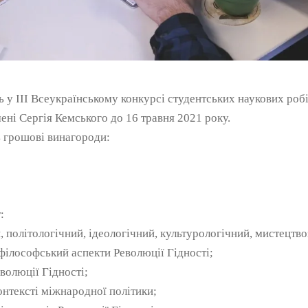
ь у ІІІ Всеукраїнському конкурсі студентських наукових робі
ені Сергія Кемського до 16 травня 2021 року.
грошові винагороди:
:
, політологічний, ідеологічний, культурологічний, мистецтво
 філософський аспекти Революції Гідності;
еволюції Гідності;
онтексті міжнародної політики;