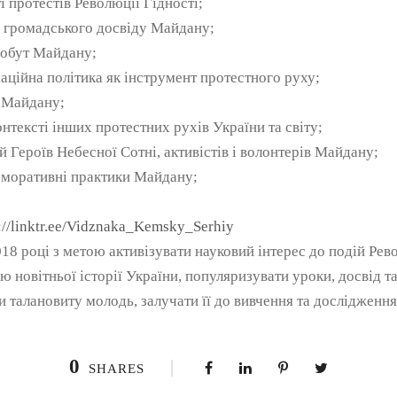
 протестів Революції Гідності;
і громадського досвіду Майдану;
побут Майдану;
ційна політика як інструмент протестного руху;
ь Майдану;
нтексті інших протестних рухів України та світу;
 Героїв Небесної Сотні, активістів і волонтерів Майдану;
еморативні практики Майдану;
://linktr.ee/Vidznaka_Kemsky_Serhiy
18 році з метою активізувати науковий інтерес до подій Рево
новітньої історії України, популяризувати уроки, досвід та
 талановиту молодь, залучати її до вивчення та дослідження
0
SHARES