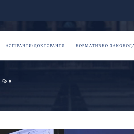
кий конкурс студентсь
АСПІРАНТИ/ДОКТОРАНТИ
НОРМАТИВНО-ЗАКОНОДА
ії Гідності у межах Ві
0