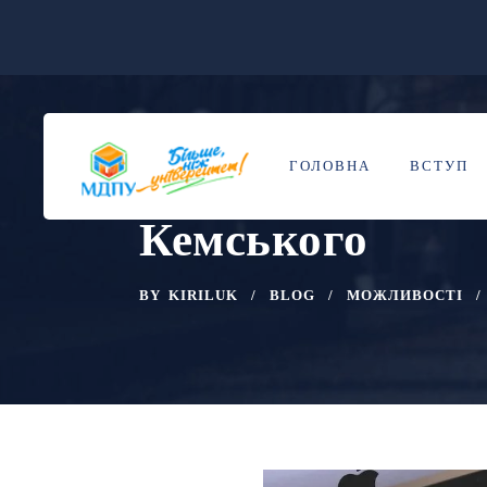
ІІІ Всеукраїнсь
12
КВІ
ГОЛОВНА
ВСТУП
на тему Революц
Кемського
BY
KIRILUK
BLOG
МОЖЛИВОСТІ