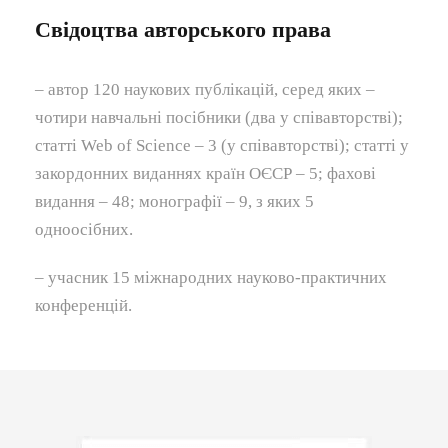
Свідоцтва авторського права
– автор 120 наукових публікацій, серед яких –
чотири навчальні посібники (два у співавторстві);
статті Web of Science – 3 (у співавторстві); статті у
закордонних виданнях країн ОЄСР – 5; фахові
видання – 48; монографії – 9, з яких 5
одноосібних.
– учасник 15 міжнародних науково-практичних
конференцій.