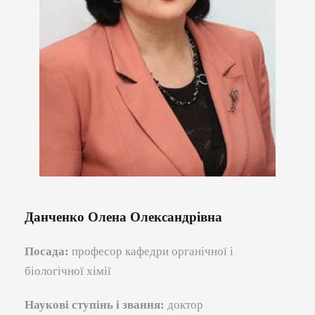
Данченко Олена Олександрівна
Посада:
професор кафедри органічної і
біологічної хімії
Наукові ступінь і звання:
доктор