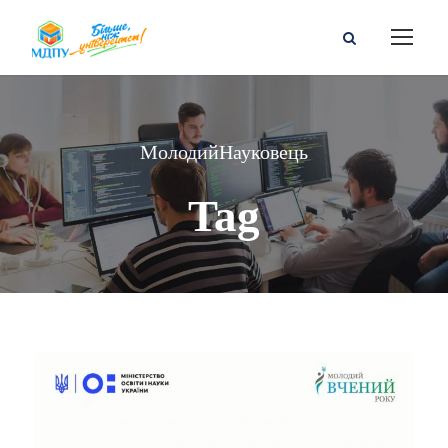
МолодийНауковець
Tag