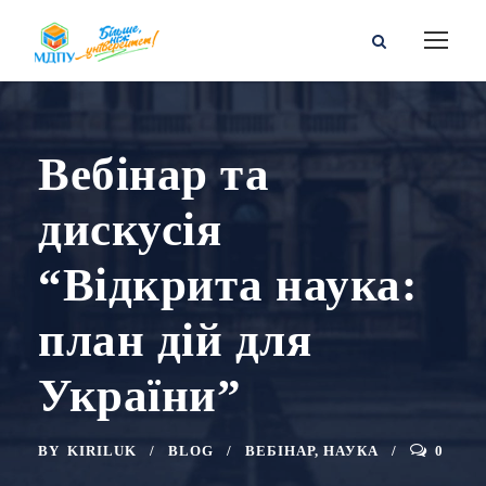
Вебінар та
дискусія
“Відкрита наука:
план дій для
України”
BY
KIRILUK
BLOG
ВЕБІНАР
,
НАУКА
0